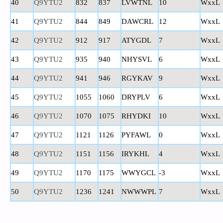
40
Q9YTU2
832
837
LVWTNL
10
WxxL
41
Q9YTU2
844
849
DAWCRL
12
WxxL
42
Q9YTU2
912
917
ATYGDL
7
WxxL
43
Q9YTU2
935
940
NHYSVL
6
WxxL
44
Q9YTU2
941
946
RGYKAV
9
WxxL
45
Q9YTU2
1055
1060
DRYPLV
6
WxxL
46
Q9YTU2
1070
1075
RHYDKI
10
WxxL
47
Q9YTU2
1121
1126
PYFAWL
0
WxxL
48
Q9YTU2
1151
1156
IRYKHL
4
WxxL
49
Q9YTU2
1170
1175
WWYGCL
-3
WxxL
50
Q9YTU2
1236
1241
NWWWPL
7
WxxL