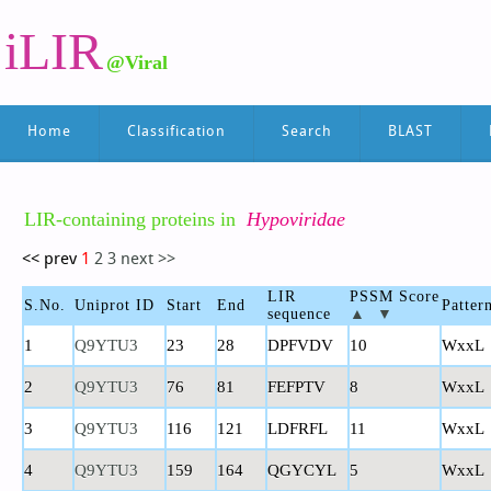
iLIR
@Viral
Home
Classification
Search
BLAST
LIR-containing proteins in
Hypoviridae
<< prev
1
2
3
next >>
LIR
PSSM Score
S.No.
Uniprot ID
Start
End
Patter
sequence
▲
▼
1
Q9YTU3
23
28
DPFVDV
10
WxxL
2
Q9YTU3
76
81
FEFPTV
8
WxxL
3
Q9YTU3
116
121
LDFRFL
11
WxxL
4
Q9YTU3
159
164
QGYCYL
5
WxxL