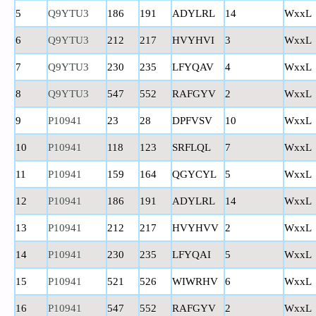
5
Q9YTU3
186
191
ADYLRL
14
WxxL
6
Q9YTU3
212
217
HVYHVI
3
WxxL
7
Q9YTU3
230
235
LFYQAV
4
WxxL
8
Q9YTU3
547
552
RAFGYV
2
WxxL
9
P10941
23
28
DPFVSV
10
WxxL
10
P10941
118
123
SRFLQL
7
WxxL
11
P10941
159
164
QGYCYL
5
WxxL
12
P10941
186
191
ADYLRL
14
WxxL
13
P10941
212
217
HVYHVV
2
WxxL
14
P10941
230
235
LFYQAI
5
WxxL
15
P10941
521
526
WIWRHV
6
WxxL
16
P10941
547
552
RAFGYV
2
WxxL