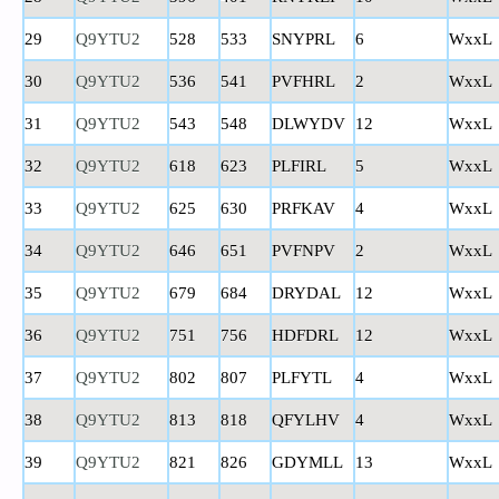
29
Q9YTU2
528
533
SNYPRL
6
WxxL
30
Q9YTU2
536
541
PVFHRL
2
WxxL
31
Q9YTU2
543
548
DLWYDV
12
WxxL
32
Q9YTU2
618
623
PLFIRL
5
WxxL
33
Q9YTU2
625
630
PRFKAV
4
WxxL
34
Q9YTU2
646
651
PVFNPV
2
WxxL
35
Q9YTU2
679
684
DRYDAL
12
WxxL
36
Q9YTU2
751
756
HDFDRL
12
WxxL
37
Q9YTU2
802
807
PLFYTL
4
WxxL
38
Q9YTU2
813
818
QFYLHV
4
WxxL
39
Q9YTU2
821
826
GDYMLL
13
WxxL