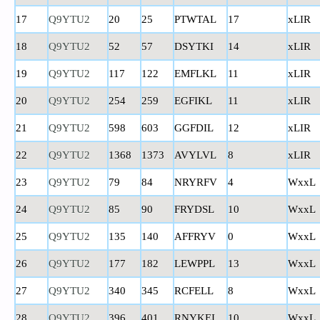
17
Q9YTU2
20
25
PTWTAL
17
xLIR
18
Q9YTU2
52
57
DSYTKI
14
xLIR
19
Q9YTU2
117
122
EMFLKL
11
xLIR
20
Q9YTU2
254
259
EGFIKL
11
xLIR
21
Q9YTU2
598
603
GGFDIL
12
xLIR
22
Q9YTU2
1368
1373
AVYLVL
8
xLIR
23
Q9YTU2
79
84
NRYRFV
4
WxxL
24
Q9YTU2
85
90
FRYDSL
10
WxxL
25
Q9YTU2
135
140
AFFRYV
0
WxxL
26
Q9YTU2
177
182
LEWPPL
13
WxxL
27
Q9YTU2
340
345
RCFELL
8
WxxL
28
Q9YTU2
396
401
RNYKEI
10
WxxL